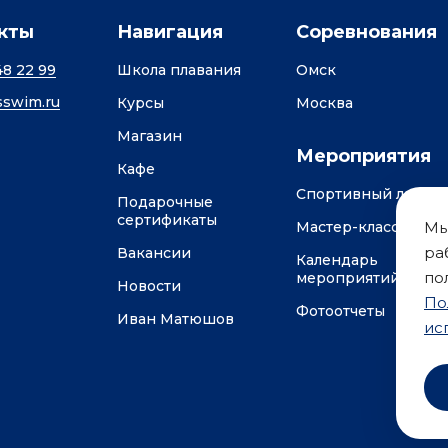
кты
Навигация
Соревнования
48 22 99
Школа плавания
Омск
swim.ru
Курсы
Москва
Магазин
Мероприятия
Кафе
Спортивный лагерь
Подарочные
сертификаты
Мастер-классы
Мы
ра
Вакансии
Календарь
по
мероприятий
Новости
По
Фотоотчеты
Иван Матюшов
ис