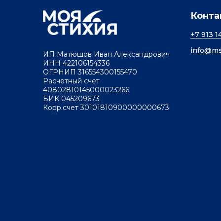
Конта
+7 913 1
info@ms
ИП Матюшов Иван Александрович
ИНН 422106154336
ОГРНИП 316554300155470
Расчетный счет
40802810145000023266
БИК 045209673
Корр.счет 30101810900000000673