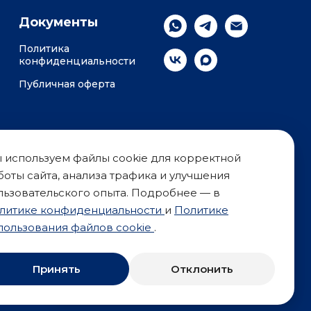
Документы
Политика
конфиденциальности
Публичная оферта
 используем файлы cookie для корректной
Мы используем файлы cookie, чтобы
боты сайта, анализа трафика и улучшения
анализировать трафик. Продолжая
льзовательского опыта. Подробнее — в
использование сайта, вы соглашаетесь
с использованием cookie в
литике конфиденциальности
и
Политике
соответствии с нашей
Политикой
пользования файлов cookie
.
конфиденциальности
и
Политикой
использования cookie
.
Принять
Отклонить
ХОРОШО