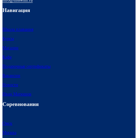
info@msswim.ru
Навигация
Школа плавания
Курсы
Магазин
Кафе
Подарочные сертификаты
Вакансии
Новости
Иван Матюшов
Соревнования
Омск
Москва