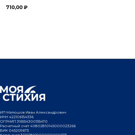
710,00
₽
Добавить
ИП Матюшов Иван Александрович
ИНН 422106154336
ОГРНИП 316554300155470
Расчетный счет 40802810145000023266
БИК 045209673
Корр.счет 30101810900000000673