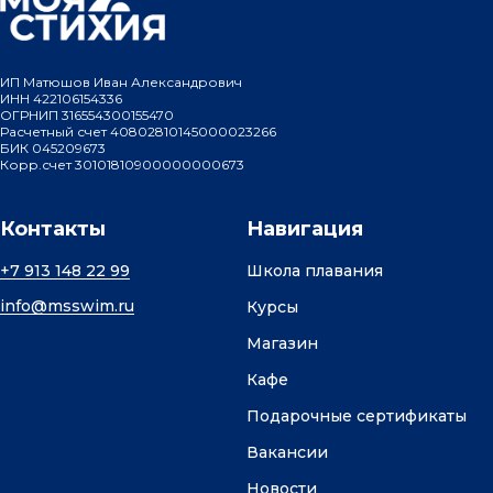
ИП Матюшов Иван Александрович
ИНН 422106154336
ОГРНИП 316554300155470
Расчетный счет 40802810145000023266
БИК 045209673
Корр.счет 30101810900000000673
Контакты
Навигация
+7 913 148 22 99
Школа плавания
info@msswim.ru
Курсы
Магазин
Кафе
Подарочные сертификаты
Вакансии
Новости