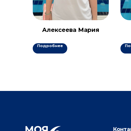
на
Алексеева Мария
Подробнее
По
Конта