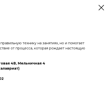
 правильную технику на занятиях, но и помогает
ьствие от процесса, которая рождает настоящую
говая 4В, Мельничная 4
калавриат)
02