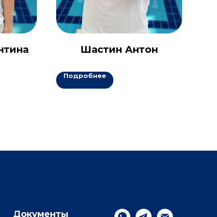
нтина
Шастин Антон
Подробнее
П
Документы