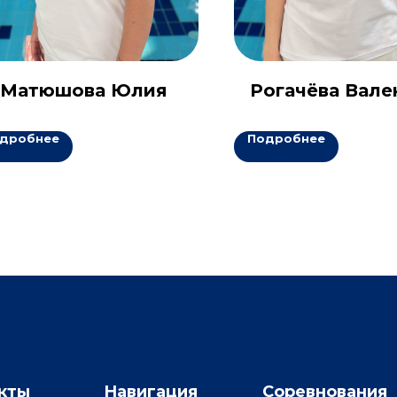
Матюшова Юлия
Рогачёва Вале
дробнее
Подробнее
кты
Навигация
Соревнования